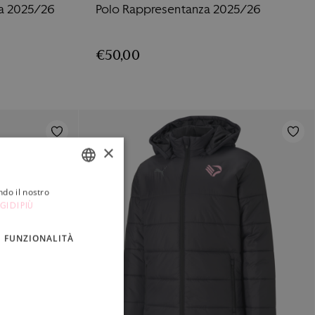
a 2025/26
Polo Rappresentanza 2025/26
€
50,00
×
ndo il nostro
ITALIAN
GI DI PIÙ
ENGLISH
FUNZIONALITÀ