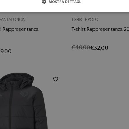
MOSTRA DETTAGLI
-20%
 PANTALONCINI
T-SHIRT E POLO
ni Rappresentanza
T-shirt Rappresentanza 2
€
40,00
€
32,00
IL
IL
9,00
PREZZO
PREZZO
ORIGINALE
ATTUALE
E
ERA:
È:
€40,00.
€32,00.