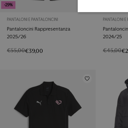
-29%
-36%
PANTALONI E PANTALONCINI
PANTALONI E
Pantaloncini Rappresentanza
Pantalonci
2025/26
2024/25
€
55,00
€
45,00
€
39,00
€
2
IL
IL
IL
IL
PREZZO
PREZZO
PREZZO
PREZZO
ORIGINALE
ATTUALE
ORIGINAL
ATTUALE
ERA:
È:
ERA:
È:
€55,00.
€39,00.
€45,00.
€29,00.