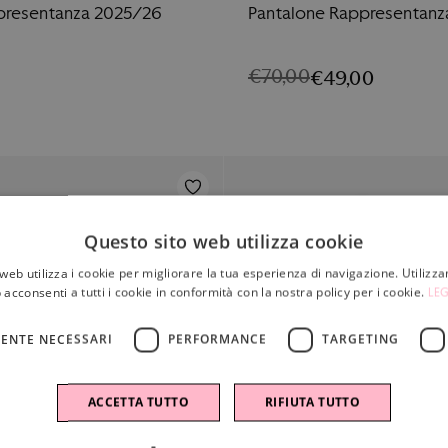
ppresentanza 2025/26
Pantalone Rappresentanz
€
70,00
€
49,00
IL
IL
PREZZO
PREZZO
ORIGINALE
ATTUALE
ERA:
È:
€70,00.
€49,00.
Questo sito web utilizza cookie
web utilizza i cookie per migliorare la tua esperienza di navigazione. Utilizza
 acconsenti a tutti i cookie in conformità con la nostra policy per i cookie.
LEG
ENTE NECESSARI
PERFORMANCE
TARGETING
ACCETTA TUTTO
RIFIUTA TUTTO