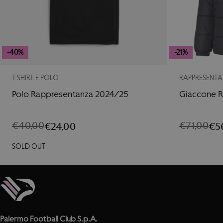
-40%
-21%
T-SHIRT E POLO
RAPPRESENT
Polo Rappresentanza 2024/25
Giaccone 
€
40,00
€
71,00
€
24,00
€
5
IL
IL
IL
IL
PREZZO
PREZZO
PREZZO
PREZZO
SOLD OUT
ORIGINALE
ATTUALE
ORIGINAL
ATTUALE
ERA:
È:
ERA:
È:
€40,00.
€24,00.
€71,00.
€56,00.
Palermo Football Club S.p.A.