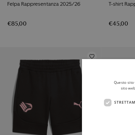
Felpa Rappresentanza 2025/26
T-shirt Ra
€
85,00
€
45,00
Questo sito 
sito web
STRETTAM