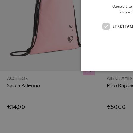
Questo sito 
sito web
STRETTAM
AGGIUNGI AL CARRELL
ACCESSORI
ABBIGLIAME
Sacca Palermo
Polo Rapp
€14,00
€50,00