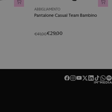
AGGIUNGI AL CARRELLO
AGGI
ABBIGLIAMENTO
Pantalone Casual Team Bambino
€29,00
€41,00