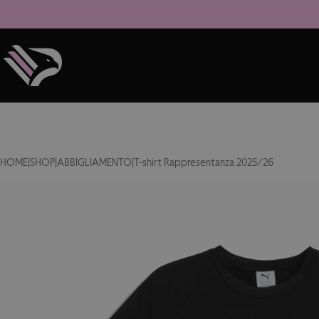
HOME
|
SHOP
|
ABBIGLIAMENTO
|
T-shirt Rappresentanza 2025/26