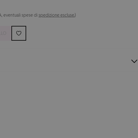
A, eventuali spese di
spedizione escluse.
)
LLO
a rappresentanza del
Palermo FC
, indossata dai giocatori per
della squadra. Un capo dallo stile unico, perfetto per ogni
ozione di sentirti parte della squadra, dentro e fuori dal
 Regular.