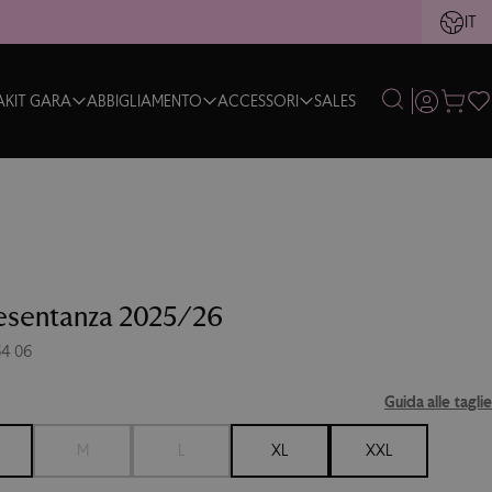
IT
LING
VAI
A
KIT GARA
ABBIGLIAMENTO
ACCESSORI
SALES
IL MIO AC
resentanza 2025/26
64 06
Guida alle taglie
M
L
XL
XXL