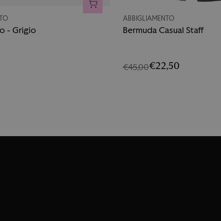
O
AGGIUNGI AL CARRELLO
NTO
ABBIGLIAMENTO
o - Grigio
Bermuda Casual Staff
€22,50
€45,00