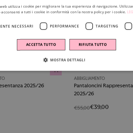
web utilizza i cookie per migliorare la tua esperienza di navigazione. Utilizza
 acconsenti a tutti i cookie in conformità con la nostra policy per i cookie.
LEG
ENTE NECESSARI
PERFORMANCE
TARGETING
ACCETTA TUTTO
RIFIUTA TUTTO
MOSTRA DETTAGLI
-29%
O
AGGIUNGI AL CARRELLO
NTO
ABBIGLIAMENTO
resentanza 2025/26
Pantaloncini Rappresent
2025/26
€39,00
€55,00