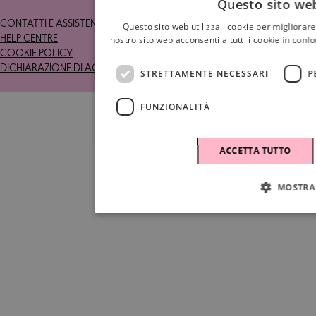
Questo sito web
CONTATTI E ASSISTENZA
RESI
Questo sito web utilizza i cookie per migliorare
HELP CENTRE
TERMINI E CONDIZIONI
nostro sito web acconsenti a tutti i cookie in confo
COOKIE POLICY
PRIVACY POLICY
DICHIARAZIONE DI ACCESSIBILITÀ
STRETTAMENTE NECESSARI
P
FUNZIONALITÀ
ACCETTA TUTTO
MOSTRA