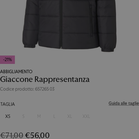
-21%
ABBIGLIAMENTO
Giaccone Rappresentanza
Codice prodotto: 657265 03
Guida alle taglie
TAGLIA
XS
S
M
L
XL
XXL
Il
Il
€
71,00
€
56,00
Giaccone