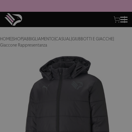
HOME
|
SHOP
|
ABBIGLIAMENTO
|
CASUAL
|
GIUBBOTTI E GIACCHE
|
Giaccone Rappresentanza