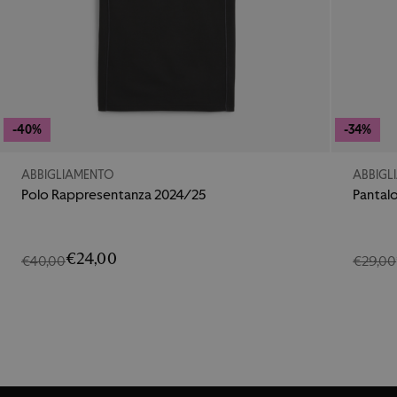
-40%
-34%
ABBIGLIAMENTO
ABBIGL
Polo Rappresentanza 2024/25
Pantal
€24,00
€40,00
€29,00