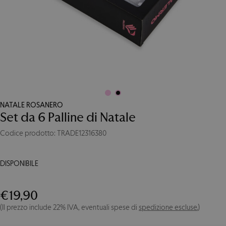
NATALE ROSANERO
Set da 6 Palline di Natale
Codice prodotto: TRADE12316380
DISPONIBILE
Set
da
€
19,90
6
(Il prezzo include 22% IVA, eventuali spese di
spedizione escluse.
)
Palline
di