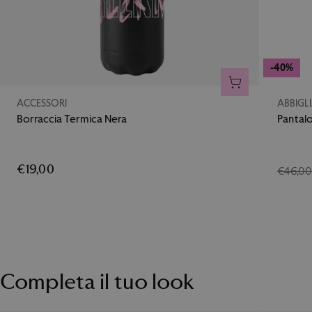
-40%
AGGIUNGI AL CA
ACCESSORI
ABBIGL
Borraccia Termica Nera
Pantal
€19,00
€46,0
Completa il tuo look