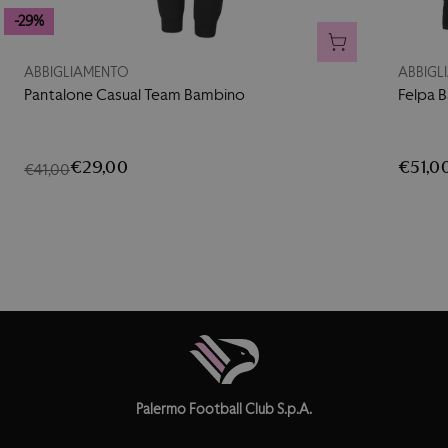
-29%
AGGIUNGI AL CA
ABBIGLIAMENTO
ABBIGL
Pantalone Casual Team Bambino
Felpa 
€29,00
€51,0
€41,00
Palermo Football Club S.p.A.