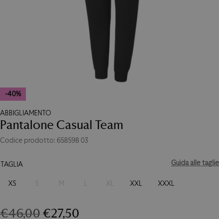
-40%
ABBIGLIAMENTO
Pantalone Casual Team
Codice prodotto: 658598 03
Guida alle taglie
TAGLIA
XS
S
M
L
XL
XXL
XXXL
Il
Il
€
46,00
€
27,50
Pantalone