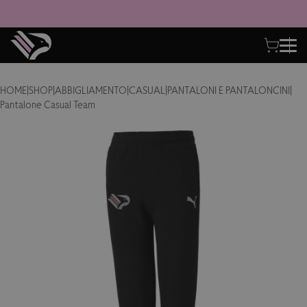
HOME
|
SHOP
|
ABBIGLIAMENTO
|
CASUAL
|
PANTALONI E PANTALONCINI
|
Pantalone Casual Team