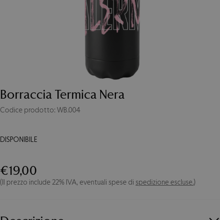
Borraccia Termica Nera
Codice prodotto: WB.004
DISPONIBILE
Borraccia
Termica
€
19,00
Nera
(Il prezzo include 22% IVA, eventuali spese di
spedizione escluse.
)
quantità