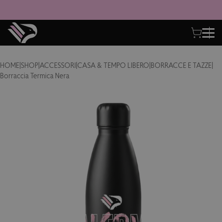
HOME
|
SHOP
|
ACCESSORI
|
CASA & TEMPO LIBERO
|
BORRACCE E TAZZE
|
Borraccia Termica Nera