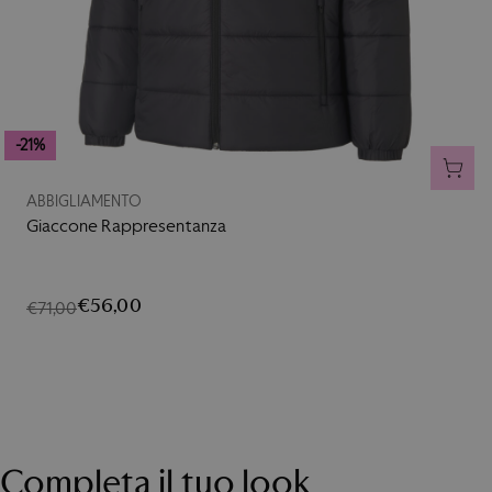
-21%
AGGI
ABBIGLIAMENTO
Giaccone Rappresentanza
€56,00
€71,00
Completa il tuo look