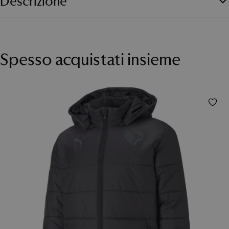
Descrizione
Borraccia in
acciaio inox
a doppia parete, tappo a vite. Colore
nero opaco con stampa
Palermo
a rilievo. Capacità 500 ml.
Spesso acquistati insieme