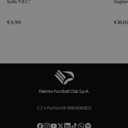
Spilla "F.B.C."
Gaglia
€4,99
€18,0
Palermo Football Club S.p.A.
C.F. e Partita IVA 06804260823