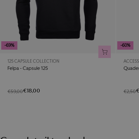
-69%
-60%
AGGIUNGI AL CA
125 CAPSULE COLLECTION
ACCESS
Felpa - Capsule 125
Quader
€18,00
€
€59,00
€2,50