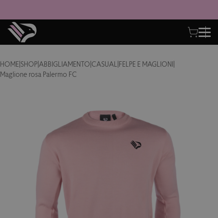
HOME
|
SHOP
|
ABBIGLIAMENTO
|
CASUAL
|
FELPE E MAGLIONI
|
Maglione rosa Palermo FC