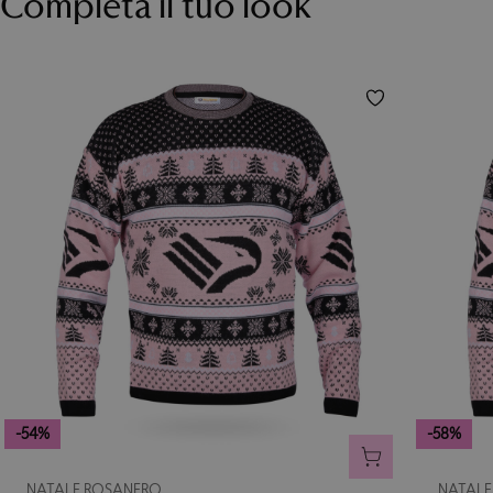
Completa il tuo look
-54%
-58%
AGGIUNGI AL CA
NATALE ROSANERO
NATALE