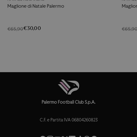
Maglione di Natale Palermo
Maglio
€30,00
€65,90
€65,9
Palermo Football Club S.p.A.
C.F. e Partita IVA 06804260823