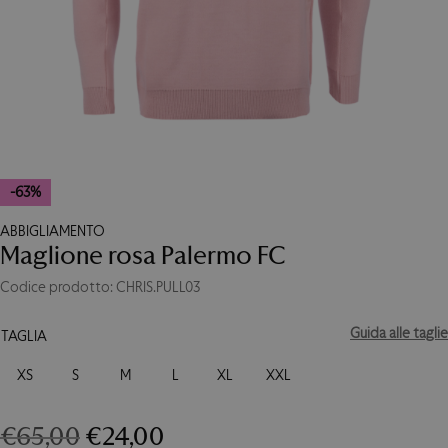
-63%
ABBIGLIAMENTO
Maglione rosa Palermo FC
Codice prodotto: CHRIS.PULL03
Guida alle taglie
TAGLIA
XS
S
M
L
XL
XXL
Il
Il
€
65,00
€
24,00
Maglione