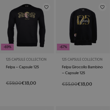
€40,00.
€36,00.
-69%
-67%
125 CAPSULE COLLECTION
125 CAPSULE COLLECTION
Felpa – Capsule 125
Felpa Girocollo Bambino
– Capsule 125
€
59,00
€
18,00
IL
IL
€
55,00
€
18,00
IL
IL
PREZZO
PREZZO
PREZZO
PREZZO
ORIGINALE
ATTUALE
ORIGINALE
ATTUALE
ERA:
È:
ERA:
È:
€59,00.
€18,00.
€55,00.
€18,00.