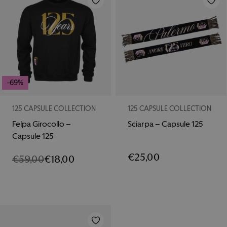
-69%
125 CAPSULE COLLECTION
125 CAPSULE COLLECTION
Felpa Girocollo –
Sciarpa – Capsule 125
Capsule 125
€
25,00
€
59,00
€
18,00
IL
IL
PREZZO
PREZZO
ORIGINALE
ATTUALE
ERA:
È:
€59,00.
€18,00.