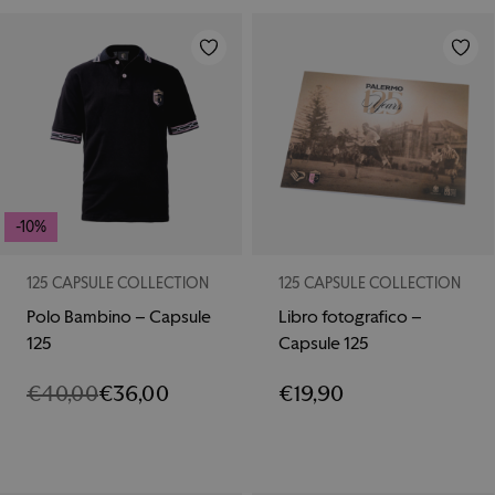
-10%
125 CAPSULE COLLECTION
125 CAPSULE COLLECTION
Polo Bambino – Capsule
Libro fotografico –
125
Capsule 125
€
40,00
€
36,00
€
19,90
IL
IL
PREZZO
PREZZO
ORIGINALE
ATTUALE
ERA:
È: