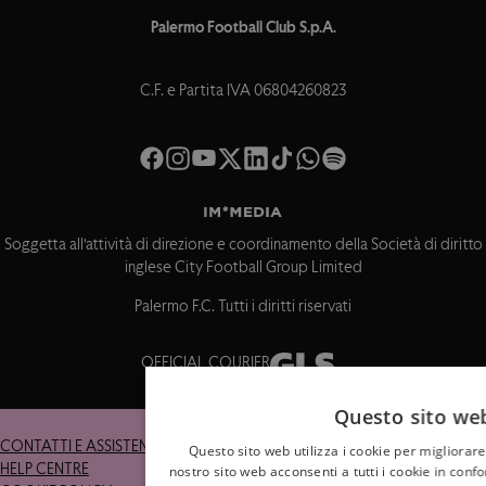
Palermo Football Club S.p.A.
C.F. e Partita IVA 06804260823
Soggetta all’attività di direzione e coordinamento della Società di diritto
inglese City Football Group Limited
Palermo F.C. Tutti i diritti riservati
OFFICIAL COURIER
Questo sito web
CONTATTI E ASSISTENZA
RESI
Questo sito web utilizza i cookie per migliorare
HELP CENTRE
TERMINI E CONDIZIONI
nostro sito web acconsenti a tutti i cookie in confo