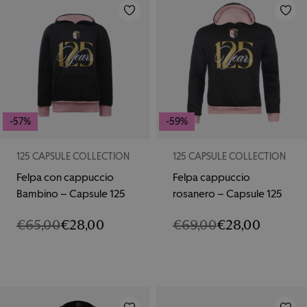
-57%
-59%
125 CAPSULE COLLECTION
125 CAPSULE COLLECTION
Felpa con cappuccio
Felpa cappuccio
Bambino – Capsule 125
rosanero – Capsule 125
€
65,00
€
28,00
€
69,00
€
28,00
IL
IL
IL
IL
PREZZO
PREZZO
PREZZO
PREZZO
ORIGINALE
ATTUALE
ORIGINALE
ATTUALE
ERA:
È:
ERA:
È:
€65,00.
€28,00.
€69,00.
€28,00.