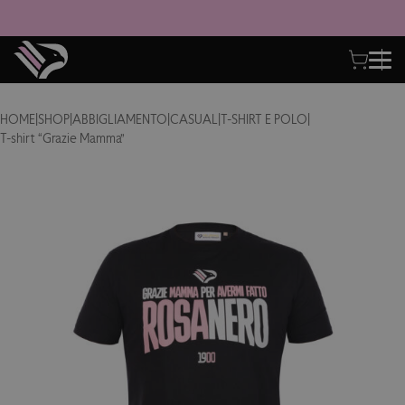
HOME
|
SHOP
|
ABBIGLIAMENTO
|
CASUAL
|
T-SHIRT E POLO
|
T-shirt “Grazie Mamma”