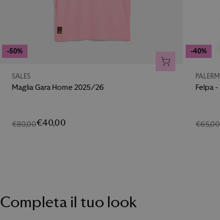
-50%
-40%
AGGIUNGI AL CA
SALES
PALERM
Maglia Gara Home 2025/26
Felpa -
€40,00
€80,00
€65,0
Completa il tuo look