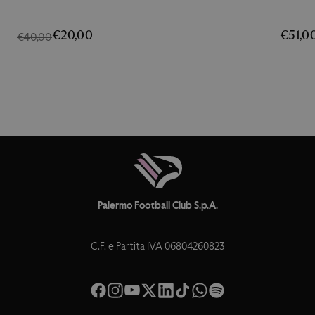
€20,00
€51,0
€40,00
Palermo Football Club S.p.A.
C.F. e Partita IVA 06804260823