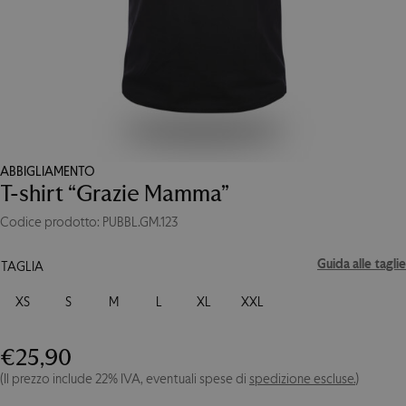
ABBIGLIAMENTO
T-shirt “Grazie Mamma”
Codice prodotto: PUBBL.GM.123
Guida alle taglie
TAGLIA
XS
S
M
L
XL
XXL
€
25,90
T-
shirt
(Il prezzo include 22% IVA, eventuali spese di
spedizione escluse.
)
"Grazie