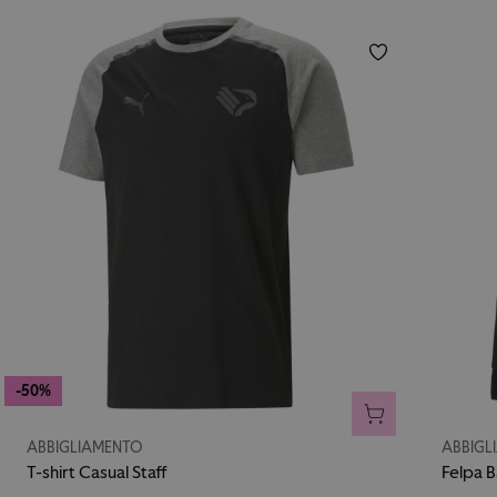
-50%
AGGIUNGI AL CA
ABBIGLIAMENTO
ABBIGL
T-shirt Casual Staff
Felpa 