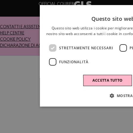
OFFICIAL COURIER
Questo sito web
CONTATTI E ASSISTENZA
RESI
Questo sito web utilizza i cookie per migliorare
HELP CENTRE
TERMINI E CONDIZIONI
nostro sito web acconsenti a tutti i cookie in confo
COOKIE POLICY
PRIVACY POLICY
DICHIARAZIONE DI ACCESSIBILITÀ
STRETTAMENTE NECESSARI
P
FUNZIONALITÀ
ACCETTA TUTTO
MOSTRA