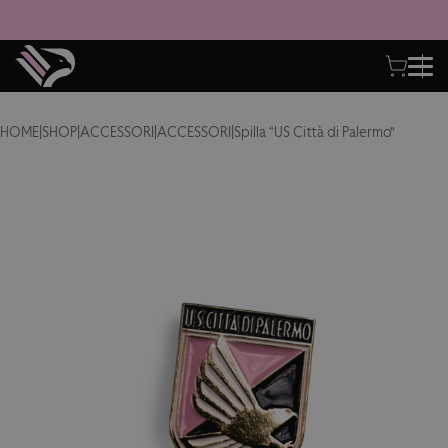
HOME
|
SHOP
|
ACCESSORI
|
ACCESSORI
|
Spilla “US Città di Palermo”