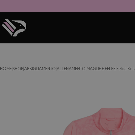
HOME
|
SHOP
|
ABBIGLIAMENTO
|
ALLENAMENTO
|
MAGLIE E FELPE
|
Felpa Ros