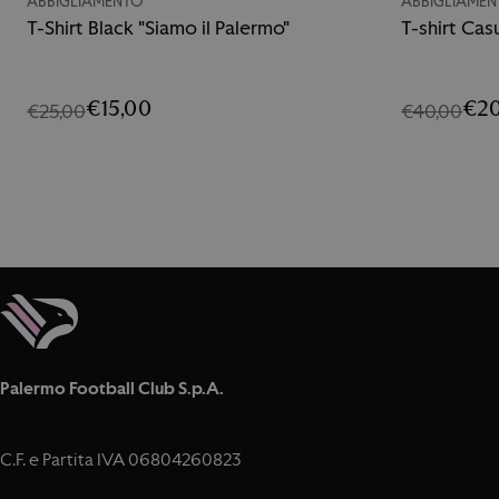
ABBIGLIAMENTO
ABBIGLIAME
T-Shirt Black "Siamo il Palermo"
T-shirt Cas
€15,00
€20
€25,00
€40,00
Palermo Football Club S.p.A.
C.F. e Partita IVA 06804260823