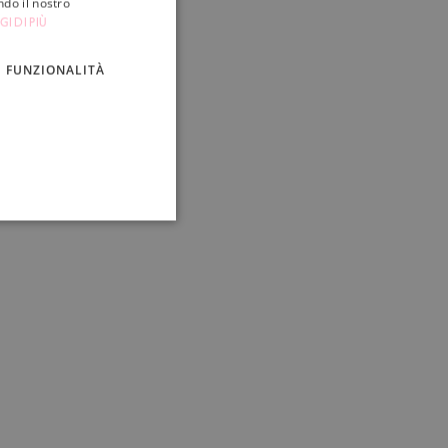
ndo il nostro
ITALIAN
GI DI PIÙ
ENGLISH
FUNZIONALITÀ