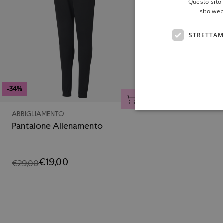
Questo sito 
sito web
STRETTAM
-34%
AGGIUNGI AL CARRELLO
ABBIGLIAMENTO
Pantalone Allenamento
€19,00
€29,00