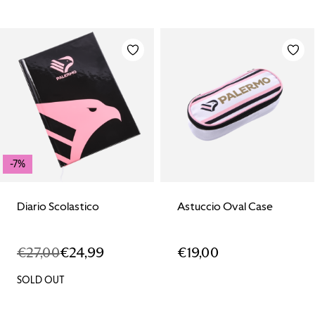
-7%
Diario Scolastico
Astuccio Oval Case
€
27,00
€
24,99
€
19,00
IL
IL
PREZZO
PREZZO
SOLD OUT
ORIGINALE
ATTUALE
ERA:
È: