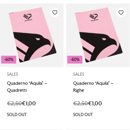
-60%
-60%
SALES
SALES
Quaderno “Aquila” –
Quaderno “Aquila” –
Quadretti
Righe
€
2,50
€
1,00
€
2,50
€
1,00
IL
IL
IL
IL
PREZZO
PREZZO
PREZZO
PREZZO
SOLD OUT
SOLD OUT
ORIGINALE
ATTUALE
ORIGINALE
ATTUALE
ERA:
È:
ERA:
È: