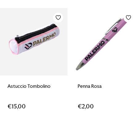
€27,00.
€24,99.
Astuccio Tombolino
Penna Rosa
€
15,00
€
2,00