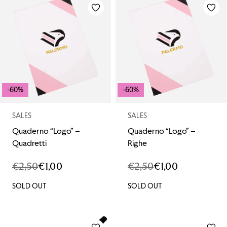
-60%
-60%
SALES
SALES
Quaderno “Logo” –
Quaderno “Logo” –
Quadretti
Righe
€
2,50
€
1,00
€
2,50
€
1,00
IL
IL
IL
IL
PREZZO
PREZZO
PREZZO
PREZZO
SOLD OUT
SOLD OUT
ORIGINALE
ATTUALE
ORIGINALE
ATTUALE
ERA:
È:
ERA:
È:
€2,50.
€1,00.
€2,50.
€1,00.